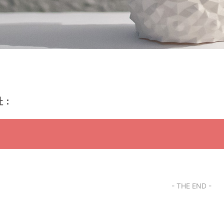
址：
- THE END -