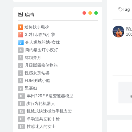
Tag
热门点击
迷你扶手电梯
1
深
20
3D打印喷气引擎
2
令人尴尬的她-女优
3
简约氛围灯小夜灯
4
嫦娥奔月
5
升级版四格储物箱
6
性感女孩站姿
7
FDM测试小船
8
黑寡妇
9
丰田22RE 5速变速器模型
10
步行齿轮机器人
11
机械式快速抓放手机支架
12
单动道具左轮手枪
13
性感迷人的女士
14