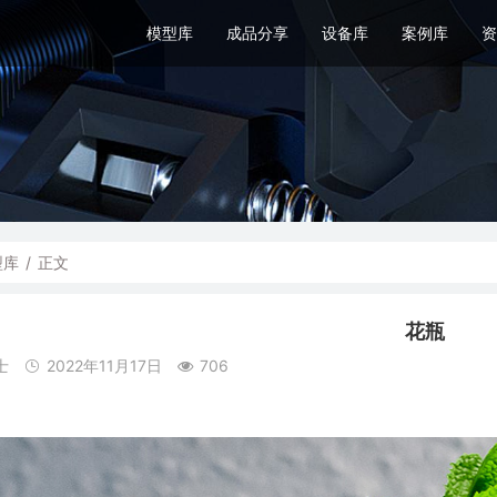
模型库
成品分享
设备库
案例库
资
型库
/
正文
花瓶
士
2022年11月17日
706