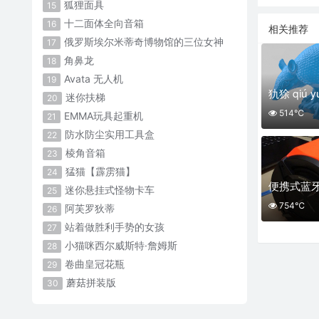
狐狸面具
15
十二面体全向音箱
16
相关推荐
俄罗斯埃尔米蒂奇博物馆的三位女神
17
角鼻龙
18
Avata 无人机
19
犰狳 qiú y
迷你扶梯
20
514℃
EMMA玩具起重机
21
防水防尘实用工具盒
22
棱角音箱
23
猛猫【霹雳猫】
24
便携式蓝
迷你悬挂式怪物卡车
25
754℃
阿芙罗狄蒂
26
站着做胜利手势的女孩
27
小猫咪西尔威斯特·詹姆斯
28
卷曲皇冠花瓶
29
蘑菇拼装版
30