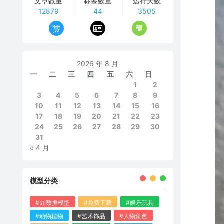
文章数量
标签数量
运行天数
12879
44
3505
赏
2026 年 8 月
一
二
三
四
五
六
日
1
2
3
4
5
6
7
8
9
10
11
12
13
14
15
16
17
18
19
20
21
22
23
24
25
26
27
28
29
30
31
« 4 月
模型分类
#stl数据模型
#免费下载
#娱乐玩具
#动物植物
#艺术饰品
#人物角色