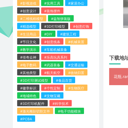
#影视游戏
#实用工具
#家居办公
#创意设计
#装饰摆件
#二维线框模型
#益智拼装版
#精选模型
#3D打印模型
#创意灯饰
#生活用品
#DIY
#建筑工程
#节日文化
#创意线条
#机械装置
#教学演示
#车船机械装备
下载地
#传奇众神
#乐高玩具系列
#电子数码
#武器装备
#交通运输
#其他类型
#航天航空
#收纳归置
花瓶.rar
#3D打印测试模型
#食品百货
#徽章标识
#个性定制
#生物医疗
#地域特色
#文物宝藏
#3D打印机配件
#科学技术
#激光雕刻切割文件
#电子功能模块
#PCBA