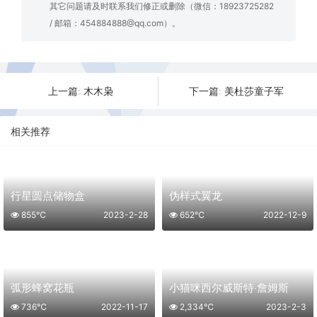
其它问题请及时联系我们修正或删除（微信：18923725282
/ 邮箱：454884888@qq.com）。
木木枭
美杜莎童子军
上一篇:
下一篇:
相关推荐
行星圆点储物盒
伪样式翼龙
855℃
2023-2-28
652℃
2022-12-9
弧形蜂窝花瓶
小猫咪西尔威斯特·詹姆斯
736℃
2022-11-17
2,334℃
2023-2-3