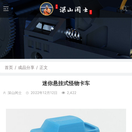
首页
/
成品分享
/
正文
迷你悬挂式怪物卡车
深山闲士
2022年12月12日
2,422