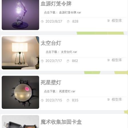
血源灯笼令牌
点击下载： 血源灯笼令牌.rar
模型库
2023/8/27
828
太空台灯
点击下载： 太空台灯.rar
模型库
2023/7/17
862
死星壁灯
点击下载： 死星壁灯.rar
模型库
2023/7/15
835
魔术收集加固卡盒