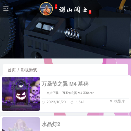
首页
/
影视游戏
万圣节之翼 M4 墓碑
点击下载： 万圣节之翼 M4 墓碑.rar
模型库
2023/10/29
1,541
水晶灯2