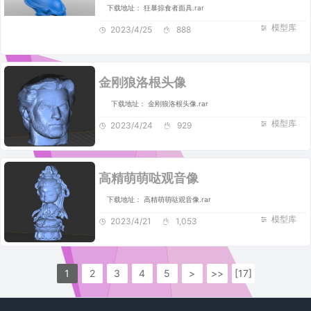
下载地址： 狂暴掠食者面具.rar
模型库
2023/4/25
888
金刚狼洛根头像
下载地址： 金刚狼洛根头像.rar
模型库
2023/4/24
929
高精萌萌哒观音像
下载地址： 高精萌萌哒观音像.rar
模型库
2023/4/21
1,053
1
2
3
4
5
>
>>
[17]