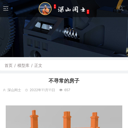
首页
/
模型库
/
正文
不寻常的房子
深山闲士
2022年11月11日
657