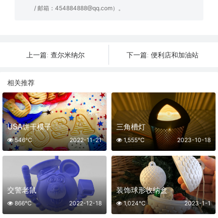
/ 邮箱：454884888@qq.com）。
查尔米纳尔
便利店和加油站
上一篇:
下一篇:
相关推荐
USA饼干模子
三角槽灯
546℃
2022-11-21
1,555℃
2023-10-18
交警老鼠
装饰球形收纳盒
866℃
2022-12-18
1,024℃
2023-1-1