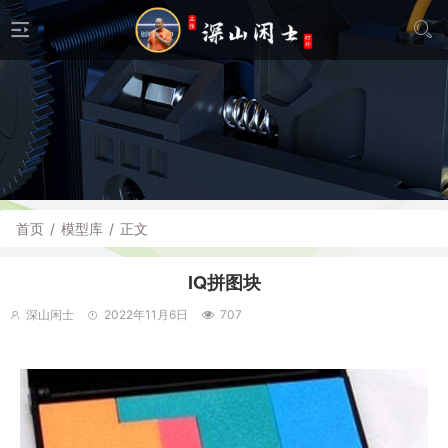
首页
/
模型库
/
正文
IQ拼图块
深山闲士
2022年11月6日
707