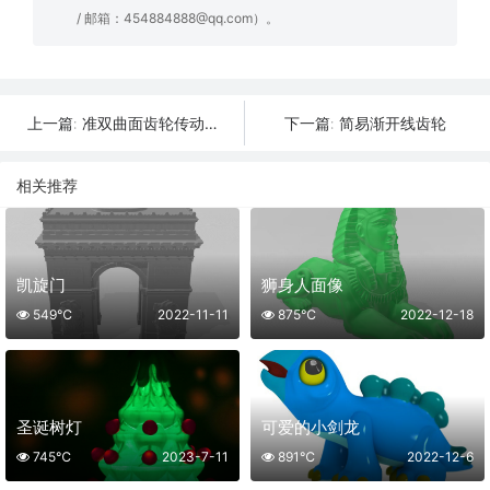
/ 邮箱：454884888@qq.com）。
准双曲面齿轮传动汽车差速器
简易渐开线齿轮
上一篇:
下一篇:
相关推荐
凯旋门
狮身人面像
549℃
2022-11-11
875℃
2022-12-18
圣诞树灯
可爱的小剑龙
745℃
2023-7-11
891℃
2022-12-6