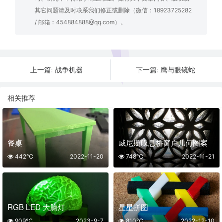
其它问题请及时联系我们修正或删除（微信：18923725282
/ 邮箱：454884888@qq.com）。
战争机器
鹰与眼镜蛇
上一篇:
下一篇:
相关推荐
餐桌
威尼斯叹息桥窗户几何图案
442℃
2022-11-20
748℃
2022-11-21
RGB LED 大脑灯
星星拼图
909℃
2023-9-7
810℃
2022-12-10