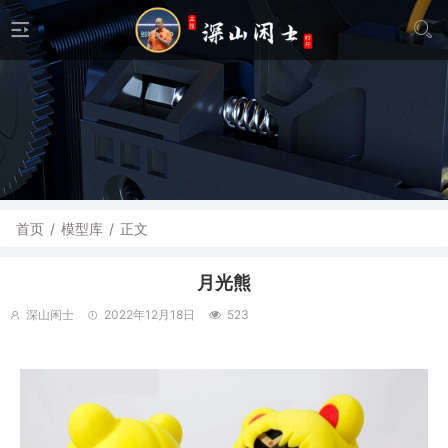
首页
/
模型库
/
正文
月光熊
深山闲士
2022年12月18日
523