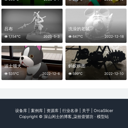
吕布
洗澡的老鼠
1,154℃
2023-5-3
647℃
2022-12-18
波士顿犬
蚂蚁拼图
535℃
2022-12-6
599℃
2022-12-10
设备库
|
案例库
|
资源库
|
行业名录
|
关于
|
OrcaSlicer
Copyright ©
深山闲士的博客_柒拾壹號坊 · 模型站