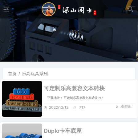
首页
/
乐高玩具系列
可定制乐高兼容文本砖块
下载地址： 可定制乐高兼容文本砖块.rar
模型库
2022/12/12
717
Duplo卡车底座