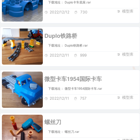
下载地址： Duplo卡车底座.rar
模型库
2022/12/12
730
Duplo铁路桥
下载地址： Duplo铁路桥.rar
模型库
2022/12/11
999
微型卡车1954国际卡车
下载地址： 微型卡车1954国际卡车.rar
模型库
2022/12/11
757
螺丝刀
下载地址： 螺丝刀.rar