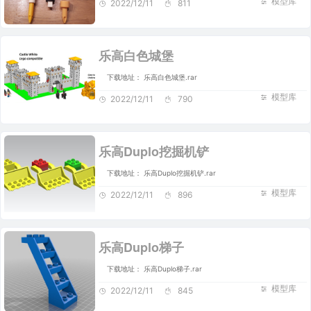
模型库
2022/12/11
811
乐高白色城堡
下载地址： 乐高白色城堡.rar
模型库
2022/12/11
790
乐高Duplo挖掘机铲
下载地址： 乐高Duplo挖掘机铲.rar
模型库
2022/12/11
896
乐高Duplo梯子
下载地址： 乐高Duplo梯子.rar
模型库
2022/12/11
845