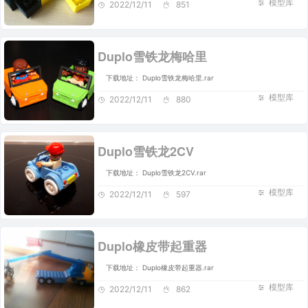
模型库
2022/12/11
851
Duplo雪铁龙梅哈里
下载地址： Duplo雪铁龙梅哈里.rar
模型库
2022/12/11
880
Duplo雪铁龙2CV
下载地址： Duplo雪铁龙2CV.rar
模型库
2022/12/11
597
Duplo橡皮带起重器
下载地址： Duplo橡皮带起重器.rar
模型库
2022/12/11
862