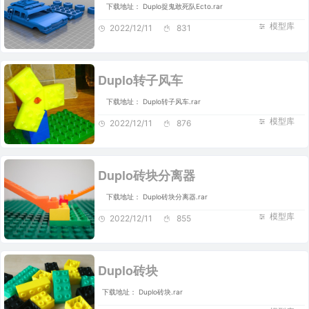
下载地址： Duplo捉鬼敢死队Ecto.rar
模型库
2022/12/11
831
Duplo转子风车
下载地址： Duplo转子风车.rar
模型库
2022/12/11
876
Duplo砖块分离器
下载地址： Duplo砖块分离器.rar
模型库
2022/12/11
855
Duplo砖块
下载地址： Duplo砖块.rar