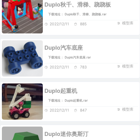
Duplo秋千、滑梯、跷跷板
下载地址： Duplo秋千、滑梯、跷跷板.rar
模型库
2022/12/11
885
Duplo汽车底座
下载地址： Duplo汽车底座.rar
模型库
2022/12/11
783
Duplo起重机
下载地址： Duplo起重机.rar
模型库
2022/12/11
847
Duplo迷你奥斯汀