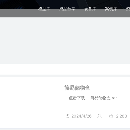
模型库
成品分享
设备库
案例库
资
简易储物盒
点击下载： 简易储物盒.rar
2024/4/26
2,283