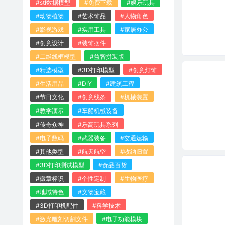
#stl数据模型
#免费下载
#娱乐玩具
#动物植物
#艺术饰品
#人物角色
#影视游戏
#实用工具
#家居办公
#创意设计
#装饰摆件
#二维线框模型
#益智拼装版
#精选模型
#3D打印模型
#创意灯饰
#生活用品
#DIY
#建筑工程
#节日文化
#创意线条
#机械装置
#教学演示
#车船机械装备
#传奇众神
#乐高玩具系列
#电子数码
#武器装备
#交通运输
#其他类型
#航天航空
#收纳归置
#3D打印测试模型
#食品百货
#徽章标识
#个性定制
#生物医疗
#地域特色
#文物宝藏
#3D打印机配件
#科学技术
#激光雕刻切割文件
#电子功能模块