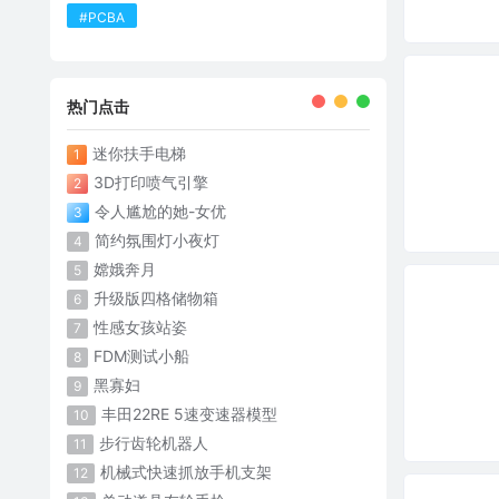
#PCBA
热门点击
迷你扶手电梯
1
3D打印喷气引擎
2
令人尴尬的她-女优
3
简约氛围灯小夜灯
4
嫦娥奔月
5
升级版四格储物箱
6
性感女孩站姿
7
FDM测试小船
8
黑寡妇
9
丰田22RE 5速变速器模型
10
步行齿轮机器人
11
机械式快速抓放手机支架
12