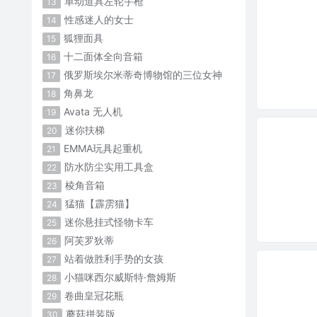
单动道具左轮手枪
13
性感迷人的女士
14
狐狸面具
15
十二面体全向音箱
16
俄罗斯埃尔米蒂奇博物馆的三位女神
17
角鼻龙
18
Avata 无人机
19
迷你扶梯
20
EMMA玩具起重机
21
防水防尘实用工具盒
22
棱角音箱
23
猛猫【霹雳猫】
24
迷你悬挂式怪物卡车
25
阿芙罗狄蒂
26
站着做胜利手势的女孩
27
小猫咪西尔威斯特·詹姆斯
28
卷曲皇冠花瓶
29
蘑菇拼装版
30