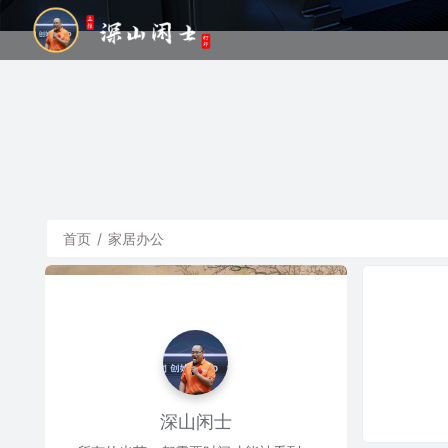
首页
/
家居办公
深山闲士