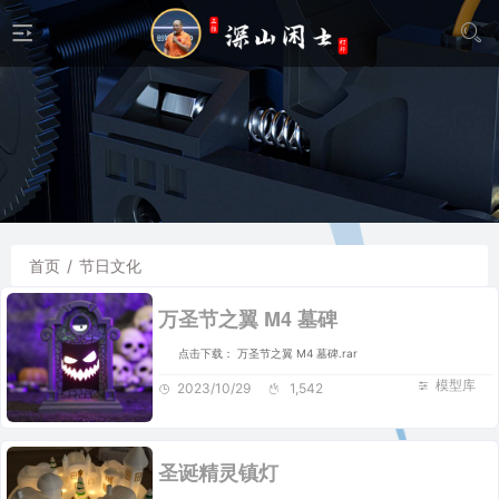
首页
/
节日文化
万圣节之翼 M4 墓碑
点击下载： 万圣节之翼 M4 墓碑.rar
模型库
2023/10/29
1,542
圣诞精灵镇灯