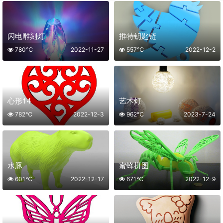
闪电雕刻灯
推特钥匙链
780℃
2022-11-27
557℃
2022-12-2
心形14
艺术灯
782℃
2022-12-3
962℃
2023-7-24
水豚
蜜蜂拼图
601℃
2022-12-17
671℃
2022-12-9