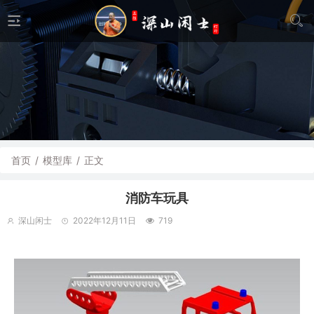
首页
/
模型库
/
正文
消防车玩具
深山闲士
2022年12月11日
719