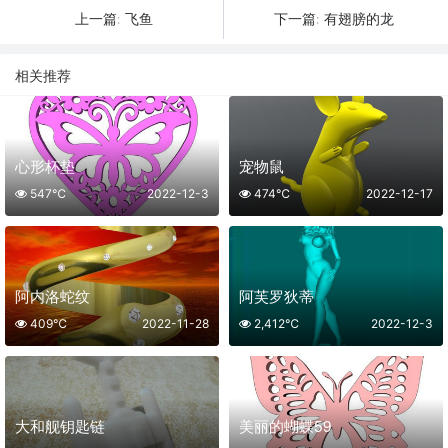
飞鱼
有翅膀的龙
上一篇:
下一篇:
相关推荐
心形杯垫
宠物鼠
547℃
2022-12-3
474℃
2022-12-17
阿内洛蛇纹
阿芙罗狄蒂
409℃
2022-11-28
2,412℃
2022-12-3
大和舰钥匙链
美丽的蝴蝶59