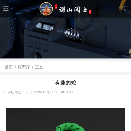
首页
/
模型库
/
正文
有趣的蛇
深山闲士
2022年12月17日
486