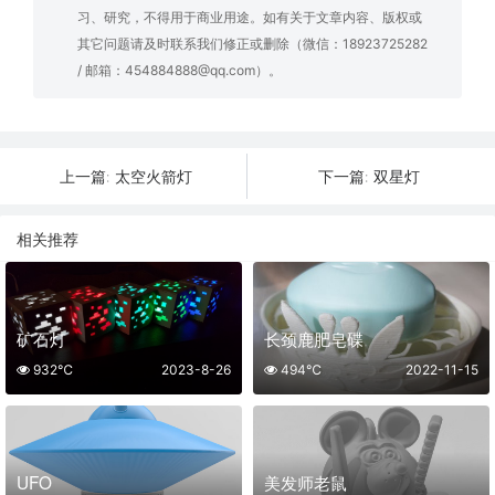
习、研究，不得用于商业用途。如有关于文章内容、版权或
其它问题请及时联系我们修正或删除（微信：18923725282
/ 邮箱：454884888@qq.com）。
太空火箭灯
双星灯
上一篇:
下一篇:
相关推荐
矿石灯
长颈鹿肥皂碟
932℃
2023-8-26
494℃
2022-11-15
UFO
美发师老鼠