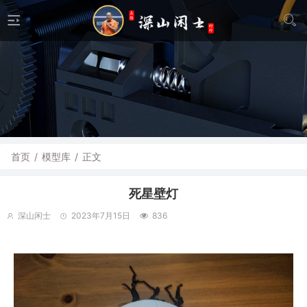
首页
/
模型库
/
正文
死星壁灯
深山闲士
2023年7月15日
836