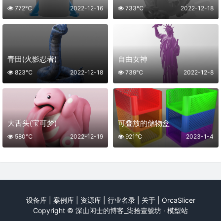
772℃
2022-12-16
733℃
2022-12-18
青田(火影忍者)
自由女神
823℃
2022-12-18
739℃
2022-12-8
大舌头(宝可梦)
可叠放的储物盒
580℃
2022-12-19
921℃
2023-1-4
设备库
|
案例库
|
资源库
|
行业名录
|
关于
|
OrcaSlicer
Copyright ©
深山闲士的博客_柒拾壹號坊 · 模型站