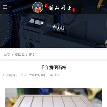
首页
/
模型库
/
正文
千年拼图石棺
深山闲士
2022年12月10日
497