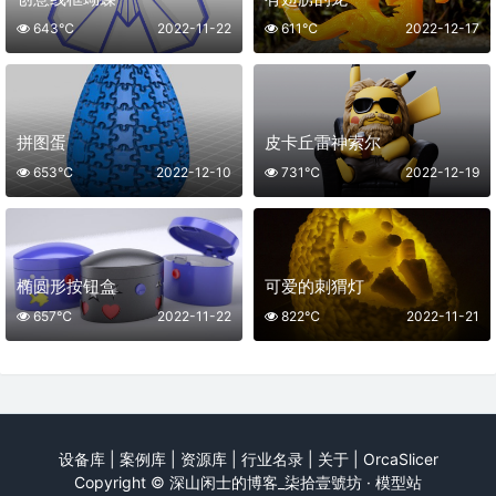
643℃
2022-11-22
611℃
2022-12-17
拼图蛋
皮卡丘雷神索尔
653℃
2022-12-10
731℃
2022-12-19
椭圆形按钮盒
可爱的刺猬灯
657℃
2022-11-22
822℃
2022-11-21
设备库
|
案例库
|
资源库
|
行业名录
|
关于
|
OrcaSlicer
Copyright ©
深山闲士的博客_柒拾壹號坊 · 模型站