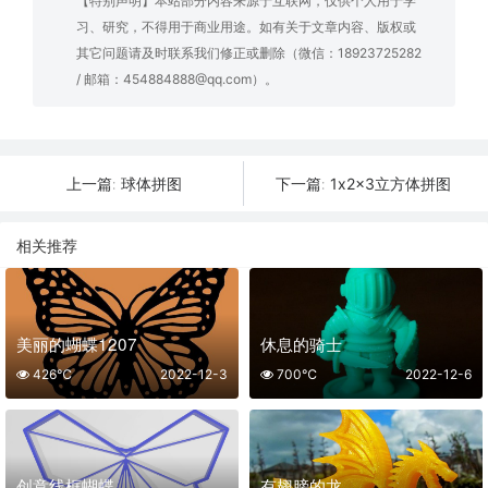
【特别声明】本站部分内容来源于互联网，仅供个人用于学
习、研究，不得用于商业用途。如有关于文章内容、版权或
其它问题请及时联系我们修正或删除（微信：18923725282
/ 邮箱：454884888@qq.com）。
球体拼图
1x2x3立方体拼图
上一篇:
下一篇:
相关推荐
美丽的蝴蝶1207
休息的骑士
426℃
2022-12-3
700℃
2022-12-6
创意线框蝴蝶
有翅膀的龙