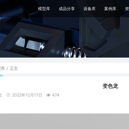
模型库
成品分享
设备库
案例库
资
型库
/
正文
变色龙
士
2022年12月17日
474