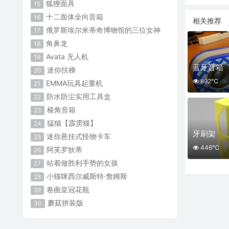
狐狸面具
15
十二面体全向音箱
16
相关推荐
俄罗斯埃尔米蒂奇博物馆的三位女神
17
角鼻龙
18
Avata 无人机
19
蓝牙音箱
迷你扶梯
20
892℃
EMMA玩具起重机
21
防水防尘实用工具盒
22
棱角音箱
23
猛猫【霹雳猫】
24
牙刷架
迷你悬挂式怪物卡车
25
446℃
阿芙罗狄蒂
26
站着做胜利手势的女孩
27
小猫咪西尔威斯特·詹姆斯
28
卷曲皇冠花瓶
29
蘑菇拼装版
30