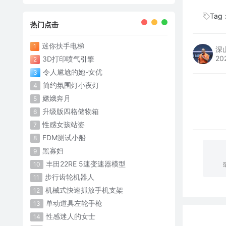
Tag
热门点击
迷你扶手电梯
1
深
20
3D打印喷气引擎
2
令人尴尬的她-女优
3
简约氛围灯小夜灯
4
嫦娥奔月
5
升级版四格储物箱
6
性感女孩站姿
7
FDM测试小船
8
黑寡妇
9
丰田22RE 5速变速器模型
10
步行齿轮机器人
11
机械式快速抓放手机支架
12
单动道具左轮手枪
13
性感迷人的女士
14