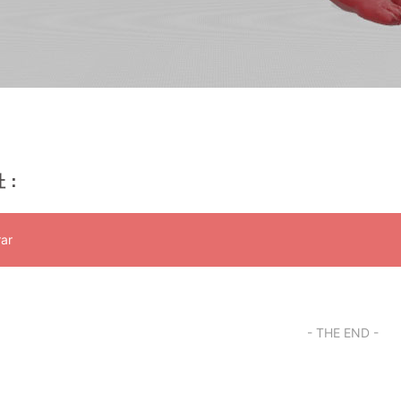
址：
ar
- THE END -