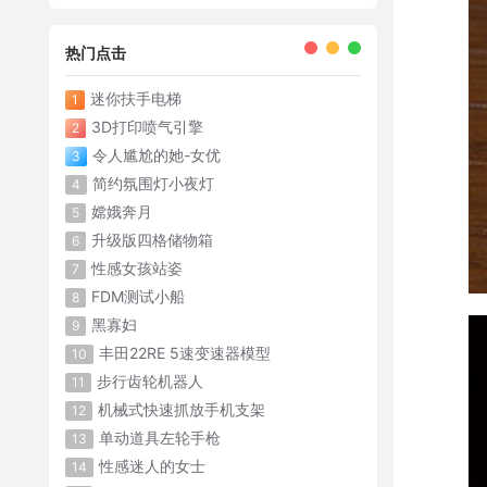
热门点击
迷你扶手电梯
1
3D打印喷气引擎
2
令人尴尬的她-女优
3
简约氛围灯小夜灯
4
嫦娥奔月
5
升级版四格储物箱
6
性感女孩站姿
7
FDM测试小船
8
黑寡妇
9
丰田22RE 5速变速器模型
10
步行齿轮机器人
11
机械式快速抓放手机支架
12
单动道具左轮手枪
13
性感迷人的女士
14