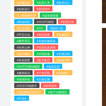
#影视游戏
#实用工具
#家居办公
#创意设计
#装饰摆件
#二维线框模型
#益智拼装版
#精选模型
#3D打印模型
#创意灯饰
#生活用品
#DIY
#建筑工程
#节日文化
#创意线条
#机械装置
#教学演示
#车船机械装备
#传奇众神
#乐高玩具系列
#电子数码
#武器装备
#交通运输
#其他类型
#航天航空
#收纳归置
#3D打印测试模型
#食品百货
#徽章标识
#个性定制
#生物医疗
#地域特色
#文物宝藏
#3D打印机配件
#科学技术
#激光雕刻切割文件
#电子功能模块
#PCBA