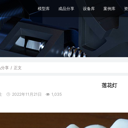
模型库
成品分享
设备库
案例库
资
品分享
/
正文
莲花灯
士
2022年11月21日
1,035