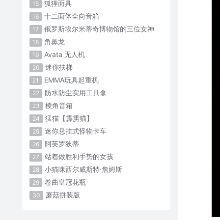
狐狸面具
15
十二面体全向音箱
16
俄罗斯埃尔米蒂奇博物馆的三位女神
17
角鼻龙
18
Avata 无人机
19
迷你扶梯
20
EMMA玩具起重机
21
防水防尘实用工具盒
22
棱角音箱
23
猛猫【霹雳猫】
24
迷你悬挂式怪物卡车
25
阿芙罗狄蒂
26
站着做胜利手势的女孩
27
小猫咪西尔威斯特·詹姆斯
28
卷曲皇冠花瓶
29
蘑菇拼装版
30