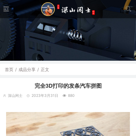
首页
/
成品分享
/
正文
完全3D打印的发条汽车拼图
深山闲士
2023年3月31日
880