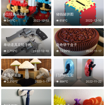
8位经典马里奥
储钱罐拼图
941℃
2022-12-12
618℃
2022-12-10
单动道具左轮手枪
曲奇饼干盒子
2,719℃
2022-12-10
1,035℃
2022-11-17
蘑菇拼装版
门户书立架
2,310℃
2023-1-17
884℃
2022-11-22