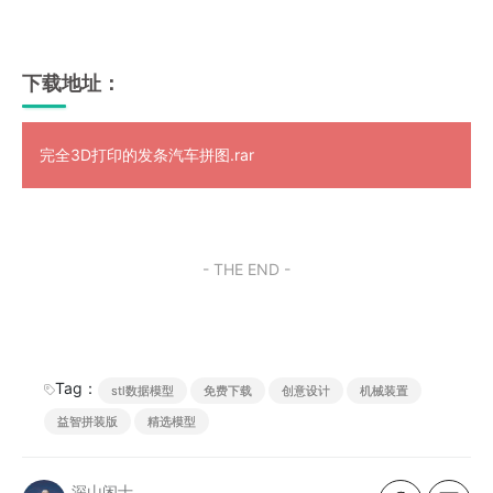
下载地址：
完全3D打印的发条汽车拼图.rar
- THE END -
Tag：
stl数据模型
免费下载
创意设计
机械装置
益智拼装版
精选模型
深山闲士