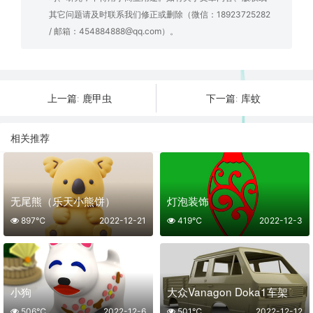
其它问题请及时联系我们修正或删除（微信：18923725282
/ 邮箱：454884888@qq.com）。
鹿甲虫
库蚊
上一篇:
下一篇:
相关推荐
无尾熊（乐天小熊饼）
灯泡装饰
897℃
2022-12-21
419℃
2022-12-3
小狗
大众Vanagon Doka1车架
506℃
2022-12-6
501℃
2022-12-12