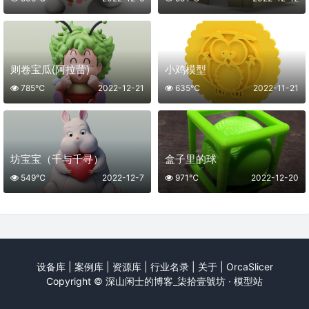
则卷宝瓜(阿拉蕾)
小鸡模型
785℃
2022-12-21
635℃
2022-11-21
坊宝宝（千与千寻）
盒子里的球
549℃
2022-12-7
971℃
2022-12-20
设备库
|
案例库
|
资源库
|
行业名录
|
关于
|
OrcaSlicer
Copyright ©
深山闲士的博客_柒拾壹號坊 · 模型站