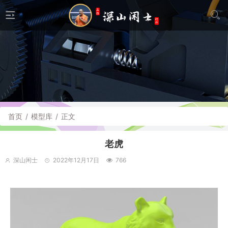
首页
/
模型库
/
正文
老虎
深山闲士
2022年12月17日
766