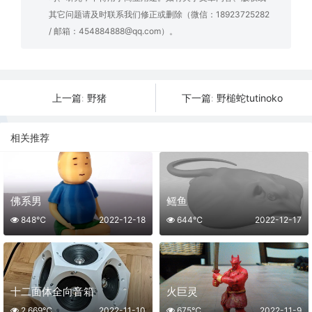
其它问题请及时联系我们修正或删除（微信：18923725282
/ 邮箱：454884888@qq.com）。
野猪
野槌蛇tutinoko
上一篇:
下一篇:
相关推荐
佛系男
鳐鱼
848℃
2022-12-18
644℃
2022-12-17
十二面体全向音箱
火巨灵
2,669℃
2022-11-10
675℃
2022-11-9