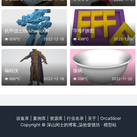
机甲战士Bushwacker
字母F拼图
506℃
2022-12-18
499℃
2022-12-9
蝙蝠侠
饭碗
660℃
2022-12-18
596℃
2022-11-20
设备库
|
案例库
|
资源库
|
行业名录
|
关于
|
OrcaSlicer
Copyright ©
深山闲士的博客_柒拾壹號坊 · 模型站