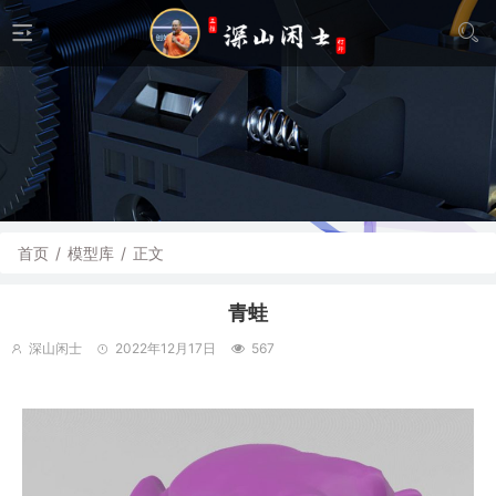
首页
/
模型库
/
正文
青蛙
深山闲士
2022年12月17日
567