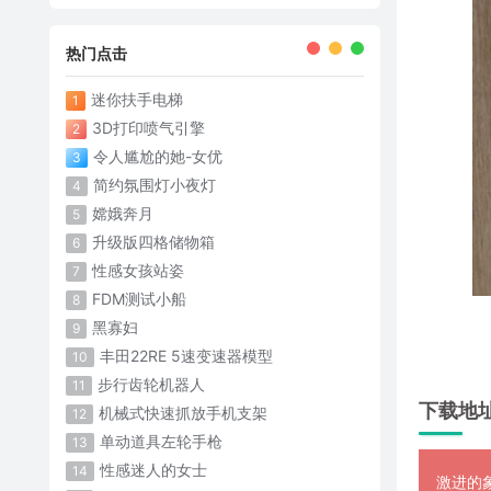
热门点击
迷你扶手电梯
1
3D打印喷气引擎
2
令人尴尬的她-女优
3
简约氛围灯小夜灯
4
嫦娥奔月
5
升级版四格储物箱
6
性感女孩站姿
7
FDM测试小船
8
黑寡妇
9
丰田22RE 5速变速器模型
10
步行齿轮机器人
11
下载地
机械式快速抓放手机支架
12
单动道具左轮手枪
13
性感迷人的女士
14
激进的象