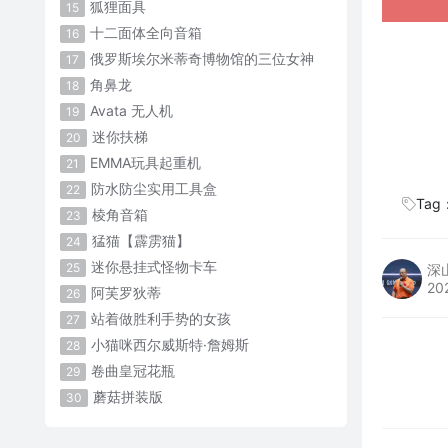
狐狸面具
15
十二面体全向音箱
16
俄罗斯埃尔米蒂奇博物馆的三位女神
17
角鼻龙
18
Avata 无人机
19
迷你扶梯
20
EMMA玩具起重机
21
防水防尘实用工具盒
22
Tag
棱角音箱
23
猛猫【霹雳猫】
24
迷你悬挂式怪物卡车
25
深
20
阿芙罗狄蒂
26
站着做胜利手势的女孩
27
小猫咪西尔威斯特·詹姆斯
28
卷曲皇冠花瓶
29
蘑菇拼装版
30