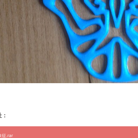
址：
征.rar