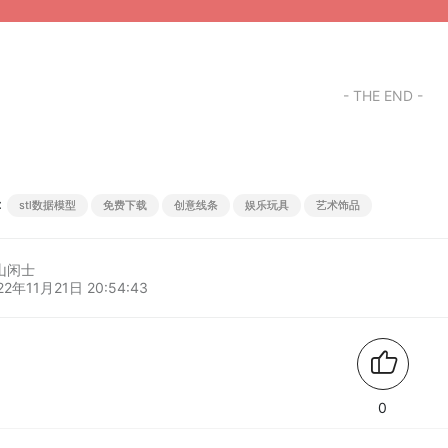
- THE END -
：
stl数据模型
免费下载
创意线条
娱乐玩具
艺术饰品
山闲士
22年11月21日 20:54:43
0