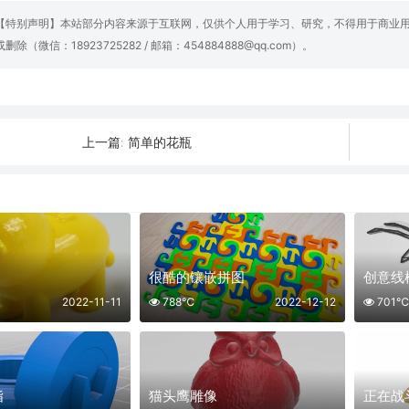
【特别声明】本站部分内容来源于互联网，仅供个人用于学习、研究，不得用于商业
或删除（微信：18923725282 / 邮箱：454884888@qq.com）。
简单的花瓶
上一篇:
很酷的镶嵌拼图
创意线
2022-11-11
788℃
2022-12-12
701℃
指
猫头鹰雕像
正在战