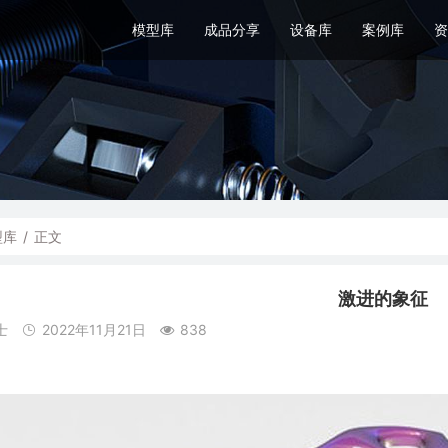
模型库
成品分享
设备库
案例库
资
型库
/
正文
激进的象征
士
2022年11月21日
838