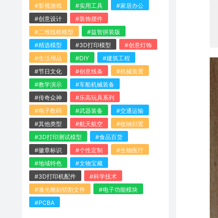
#影视游戏
#实用工具
#家居办公
#创意设计
#装饰摆件
#二维线框模型
#益智拼装版
#精选模型
#3D打印模型
#创意灯饰
#生活用品
#DIY
#建筑工程
#节日文化
#创意线条
#机械装置
#教学演示
#车船机械装备
#传奇众神
#乐高玩具系列
#电子数码
#武器装备
#交通运输
#其他类型
#航天航空
#收纳归置
#3D打印测试模型
#食品百货
#徽章标识
#个性定制
#生物医疗
#地域特色
#文物宝藏
#3D打印机配件
#科学技术
#激光雕刻切割文件
#电子功能模块
#PCBA