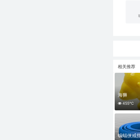
相关推荐
海狮
455℃
蝙蝠侠戒