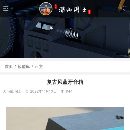
首页
/
模型库
/
正文
复古风蓝牙音箱
深山闲士
2022年11月10日
944