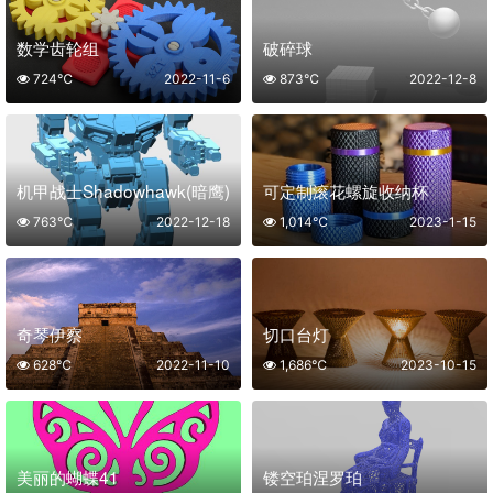
数学齿轮组
破碎球
724℃
2022-11-6
873℃
2022-12-8
机甲战士Shadowhawk(暗鹰)
可定制滚花螺旋收纳杯
763℃
2022-12-18
1,014℃
2023-1-15
奇琴伊察
切口台灯
628℃
2022-11-10
1,686℃
2023-10-15
美丽的蝴蝶41
镂空珀涅罗珀