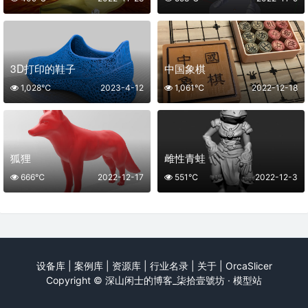
3D打印的鞋子
中国象棋
1,028℃
2023-4-12
1,061℃
2022-12-18
狐狸
雌性青蛙
666℃
2022-12-17
551℃
2022-12-3
设备库
|
案例库
|
资源库
|
行业名录
|
关于
|
OrcaSlicer
Copyright ©
深山闲士的博客_柒拾壹號坊 · 模型站