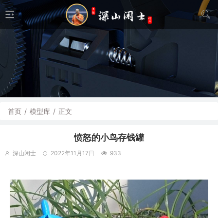
首页
/
模型库
/
正文
愤怒的小鸟存钱罐
深山闲士
2022年11月17日
933