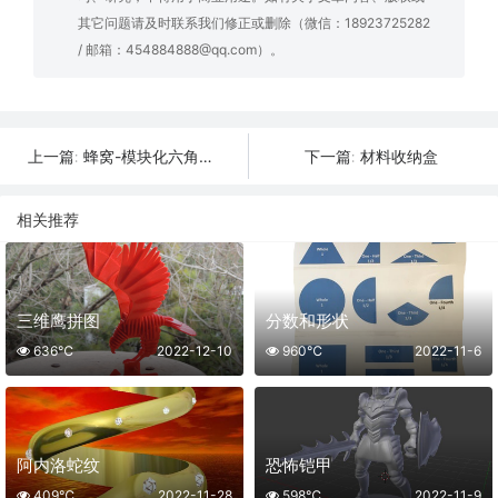
其它问题请及时联系我们修正或删除（微信：18923725282
/ 邮箱：454884888@qq.com）。
蜂窝-模块化六角抽屉
材料收纳盒
上一篇:
下一篇:
相关推荐
三维鹰拼图
分数和形状
636℃
2022-12-10
960℃
2022-11-6
阿内洛蛇纹
恐怖铠甲
409℃
2022-11-28
598℃
2022-11-9