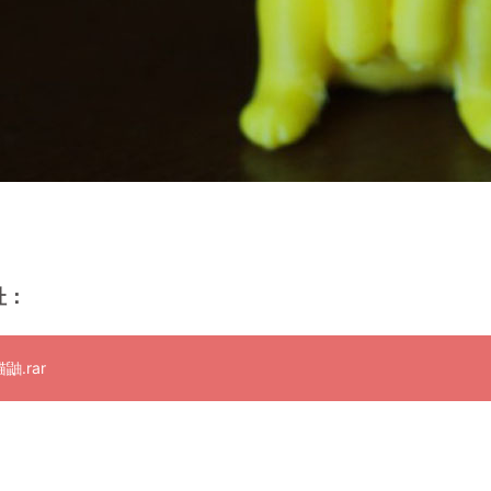
址：
鼬.rar