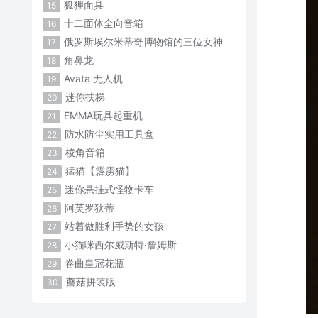
狐狸面具
15
十二面体全向音箱
16
俄罗斯埃尔米蒂奇博物馆的三位女神
17
角鼻龙
18
Avata 无人机
19
迷你扶梯
20
EMMA玩具起重机
21
防水防尘实用工具盒
22
棱角音箱
23
猛猫【霹雳猫】
24
迷你悬挂式怪物卡车
25
阿芙罗狄蒂
26
站着做胜利手势的女孩
27
小猫咪西尔威斯特·詹姆斯
28
卷曲皇冠花瓶
29
蘑菇拼装版
30