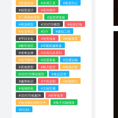
#影视游戏
#实用工具
#家居办公
#创意设计
#装饰摆件
#二维线框模型
#益智拼装版
#精选模型
#3D打印模型
#创意灯饰
#生活用品
#DIY
#建筑工程
#节日文化
#创意线条
#机械装置
#教学演示
#车船机械装备
#传奇众神
#乐高玩具系列
#电子数码
#武器装备
#交通运输
#其他类型
#航天航空
#收纳归置
#3D打印测试模型
#食品百货
#徽章标识
#个性定制
#生物医疗
#地域特色
#文物宝藏
#3D打印机配件
#科学技术
#激光雕刻切割文件
#电子功能模块
#PCBA