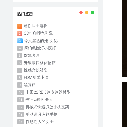
热门点击
迷你扶手电梯
1
3D打印喷气引擎
2
令人尴尬的她-女优
3
简约氛围灯小夜灯
4
嫦娥奔月
5
升级版四格储物箱
6
性感女孩站姿
7
FDM测试小船
8
黑寡妇
9
丰田22RE 5速变速器模型
10
步行齿轮机器人
11
机械式快速抓放手机支架
12
单动道具左轮手枪
13
性感迷人的女士
14