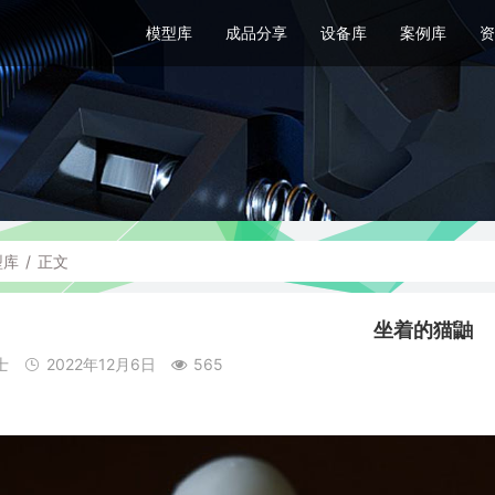
模型库
成品分享
设备库
案例库
资
型库
/
正文
坐着的猫鼬
士
2022年12月6日
565