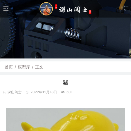
首页
/
模型库
/
正文
猪
深山闲士
2022年12月18日
601