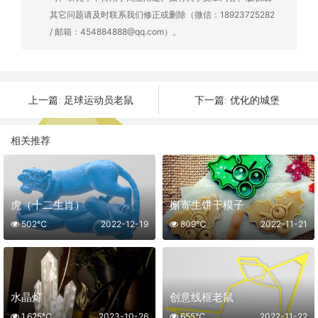
其它问题请及时联系我们修正或删除（微信：18923725282
/ 邮箱：454884888@qq.com）。
足球运动员老鼠
优化的城堡
上一篇:
下一篇:
相关推荐
虎（十二生肖）
槲寄生饼干模子
502℃
2022-12-19
809℃
2022-11-21
水晶灯
创意线框老鼠
1,625℃
2023-10-26
655℃
2022-11-22