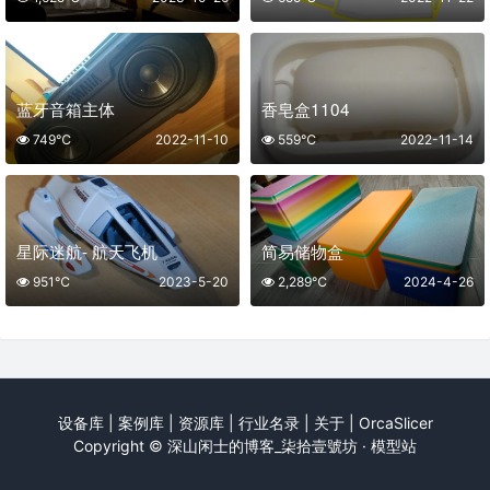
蓝牙音箱主体
香皂盒1104
749℃
2022-11-10
559℃
2022-11-14
星际迷航- 航天飞机
简易储物盒
951℃
2023-5-20
2,289℃
2024-4-26
设备库
|
案例库
|
资源库
|
行业名录
|
关于
|
OrcaSlicer
Copyright ©
深山闲士的博客_柒拾壹號坊 · 模型站