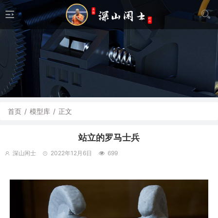
首页
/
模型库
/
正文
站立的罗马士兵
深山闲士
2022年12月6日
699