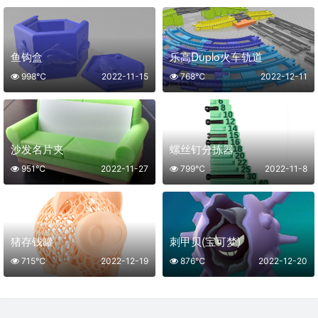
鱼钩盒
乐高Duplo火车轨道
998℃
2022-11-15
768℃
2022-12-11
沙发名片夹
螺丝钉分拣器
951℃
2022-11-27
799℃
2022-11-8
猪存钱罐
刺甲贝(宝可梦)
715℃
2022-12-19
876℃
2022-12-20