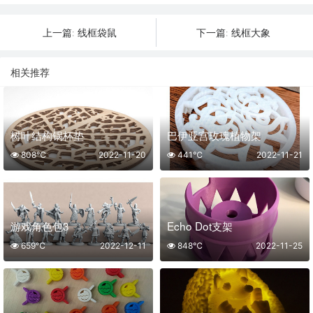
线框袋鼠
线框大象
上一篇:
下一篇:
相关推荐
树叶结构锅杯垫
巴伊亚宫玫瑰植物架
808℃
2022-11-20
441℃
2022-11-21
游戏角色包3
Echo Dot支架
659℃
2022-12-11
848℃
2022-11-25