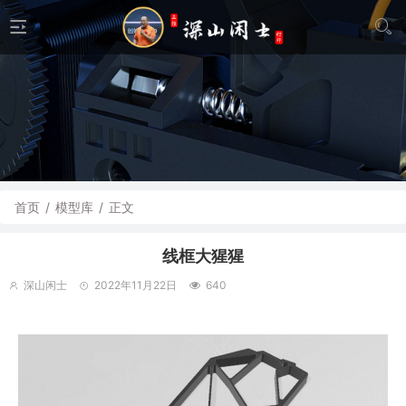
首页
/
模型库
/
正文
线框大猩猩
深山闲士
2022年11月22日
640