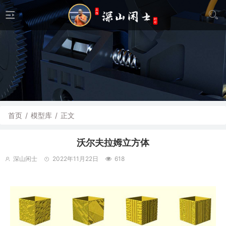
首页
/
模型库
/
正文
沃尔夫拉姆立方体
深山闲士
2022年11月22日
618