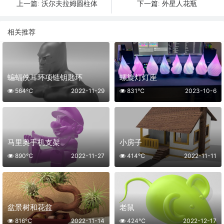
沃尔夫拉姆圆柱体
外星人花瓶
上一篇:
下一篇:
相关推荐
蝙蝠侠耳环项链钥匙环
螺旋灯灯座
564℃
2022-11-29
831℃
2023-10-6
马里奥手机支架
小房子
890℃
2022-11-27
414℃
2022-11-11
盆景树和花盆
老鼠
816℃
2022-11-14
424℃
2022-12-17