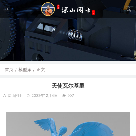
首页
/
模型库
/
正文
天使瓦尔基里
深山闲士
2022年12月4日
907