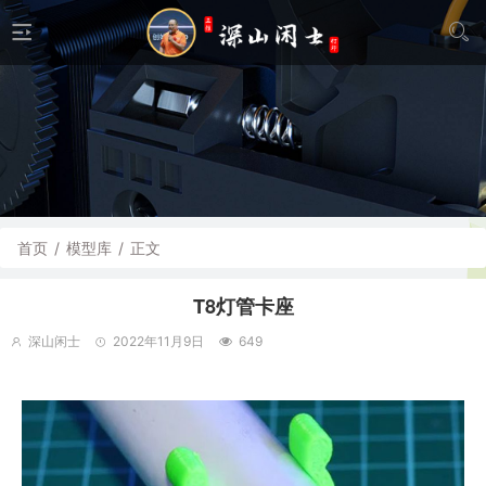
首页
/
模型库
/
正文
T8灯管卡座
深山闲士
2022年11月9日
649