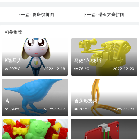
鲁班锁拼图
诺亚方舟拼图
上一篇:
下一篇:
相关推荐
K隆星人
马德1A2炮塔
807℃
2022-12-18
761℃
2022-12-20
莺
香蕉形支架
594℃
2022-12-17
761℃
2022-11-20