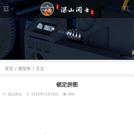
首页
/
模型库
/
正文
锁定拼图
深山闲士
2022年12月10日
656