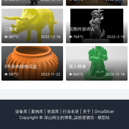
三角龙
浣熊吟游诗人
687℃
2022-12-18
764℃
2023-2-19
3号多肉植物花盆
矮人雕像
597℃
2022-11-22
662℃
2022-12-18
设备库
|
案例库
|
资源库
|
行业名录
|
关于
|
OrcaSlicer
Copyright ©
深山闲士的博客_柒拾壹號坊 · 模型站