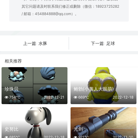
其它问题请及时联系我们修正或删除（微信：18923725282
/ 邮箱：454884888@qq.com）。
水豚
足球
上一篇:
下一篇:
相关推荐
珍珠贝
鲍勃(小黄人大眼萌)
754℃
2022-12-21
669℃
2022-12-18
史努比
光剑
685℃
2022-12-18
921℃
2022-11-10