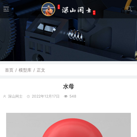
首页
/
模型库
/
正文
水母
深山闲士
2022年12月17日
548