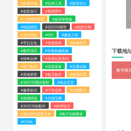
#影视游戏
#实用工具
#家居办公
#创意设计
#装饰摆件
#二维线框模型
#益智拼装版
#精选模型
#3D打印模型
#创意灯饰
#生活用品
#DIY
#建筑工程
#节日文化
#创意线条
#机械装置
下载地
#教学演示
#车船机械装备
#传奇众神
#乐高玩具系列
#电子数码
#武器装备
#交通运输
数学教具
#其他类型
#航天航空
#收纳归置
#3D打印测试模型
#食品百货
#徽章标识
#个性定制
#生物医疗
#地域特色
#文物宝藏
#3D打印机配件
#科学技术
#激光雕刻切割文件
#电子功能模块
#PCBA