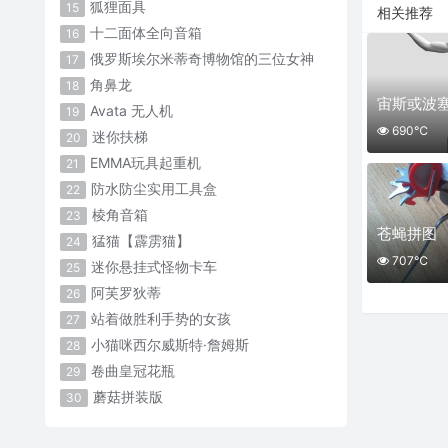
狐狸面具
15
相关推荐
十二面体全向音箱
16
俄罗斯埃尔米蒂奇博物馆的三位女神
17
角鼻龙
18
宙斯或波
Avata 无人机
19
690℃
迷你扶梯
20
EMMA玩具起重机
21
防水防尘实用工具盒
22
棱角音箱
23
苍蝇拼图
猛猫【霹雳猫】
24
707℃
迷你悬挂式怪物卡车
25
阿芙罗狄蒂
26
站着做胜利手势的女孩
27
小猫咪西尔威斯特·詹姆斯
28
卷曲皇冠花瓶
29
蘑菇拼装版
30