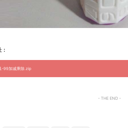
址：
-99加减乘除.zip
- THE END -