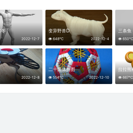
塞冬
变异野兽D
三条鱼
2022-12-7
648℃
2022-12-4
650
二十面体拼图
拉拉熊
2022-12-8
554℃
2022-12-10
667℃