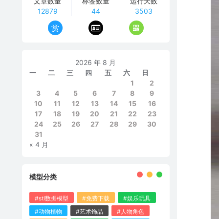
文章数量
标签数量
运行天数
12879
44
3503
赏
2026 年 8 月
一
二
三
四
五
六
日
1
2
3
4
5
6
7
8
9
10
11
12
13
14
15
16
17
18
19
20
21
22
23
24
25
26
27
28
29
30
31
« 4 月
模型分类
#stl数据模型
#免费下载
#娱乐玩具
#动物植物
#艺术饰品
#人物角色