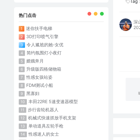
Tag
热门点击
深
20
迷你扶手电梯
1
3D打印喷气引擎
2
令人尴尬的她-女优
3
简约氛围灯小夜灯
4
嫦娥奔月
5
升级版四格储物箱
6
性感女孩站姿
7
FDM测试小船
8
黑寡妇
9
丰田22RE 5速变速器模型
10
步行齿轮机器人
11
机械式快速抓放手机支架
12
单动道具左轮手枪
13
性感迷人的女士
14