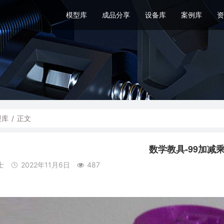
模型库
成品分享
设备库
案例库
资
型库
/
正文
数学教具-99加减
士
2022年11月6日
487