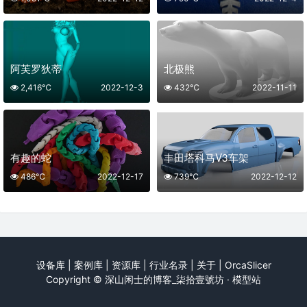
阿芙罗狄蒂
北极熊
2,416℃
2022-12-3
432℃
2022-11-11
有趣的蛇
丰田塔科马V3车架
486℃
2022-12-17
739℃
2022-12-12
设备库
|
案例库
|
资源库
|
行业名录
|
关于
|
OrcaSlicer
Copyright ©
深山闲士的博客_柒拾壹號坊 · 模型站