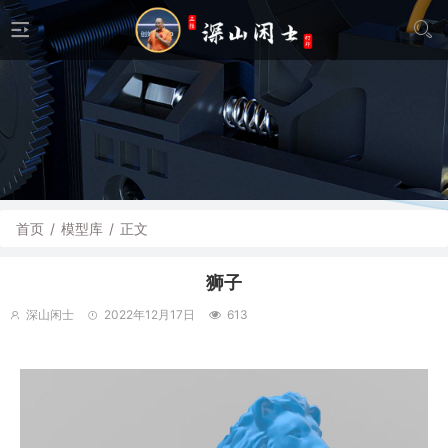
首页
/
模型库
/
正文
狮子
深山闲士
2022年12月17日
613