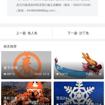
其它问题请及时联系我们修正或删除（微信：18923725282
/ 邮箱：454884888@qq.com）。
食人鱼
沙丁鱼
上一篇:
下一篇:
相关推荐
春字吊饰
龙舟
891℃
2022-12-8
724℃
2022-12-18
美杜莎童子军
雪花24
1,051℃
2022-12-12
790℃
2022-12-4