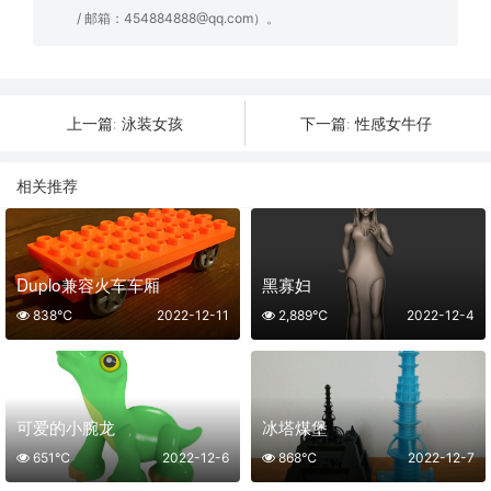
/ 邮箱：454884888@qq.com）。
泳装女孩
性感女牛仔
上一篇:
下一篇:
相关推荐
Duplo兼容火车车厢
黑寡妇
838℃
2022-12-11
2,889℃
2022-12-4
可爱的小腕龙
冰塔煤堡
651℃
2022-12-6
868℃
2022-12-7