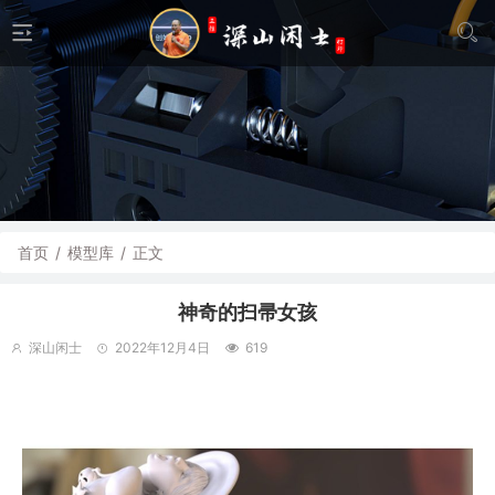
首页
/
模型库
/
正文
神奇的扫帚女孩
深山闲士
2022年12月4日
619