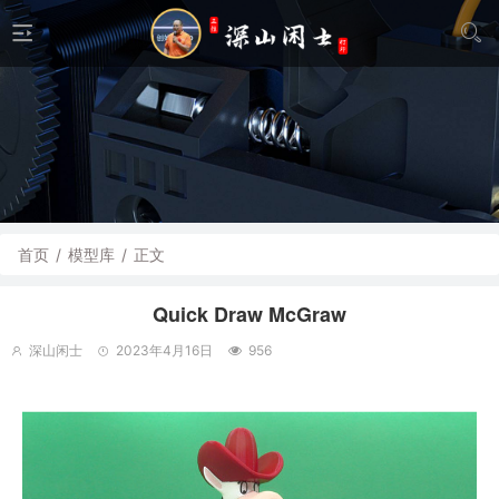
首页
/
模型库
/
正文
Quick Draw McGraw
深山闲士
2023年4月16日
956