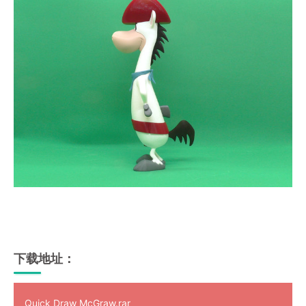
下载地址：
Quick Draw McGraw.rar