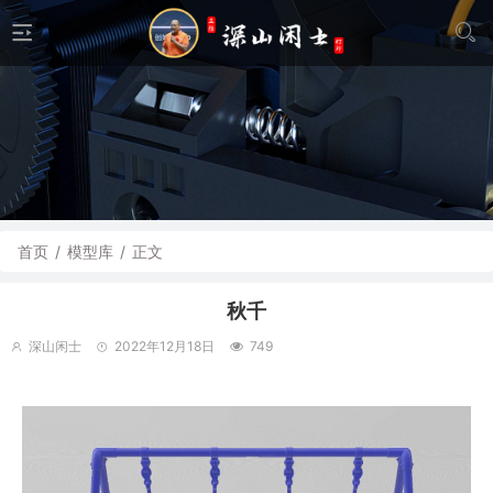
首页
/
模型库
/
正文
秋千
深山闲士
2022年12月18日
749