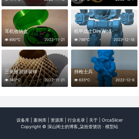
耳机收纳盒
机甲战士DireWolf
890℃
2022-11-21
788℃
2022-12-18
三角形混搭装饰
持枪士兵
740℃
2022-11-21
635℃
2022-12-6
设备库
|
案例库
|
资源库
|
行业名录
|
关于
|
OrcaSlicer
Copyright ©
深山闲士的博客_柒拾壹號坊 · 模型站