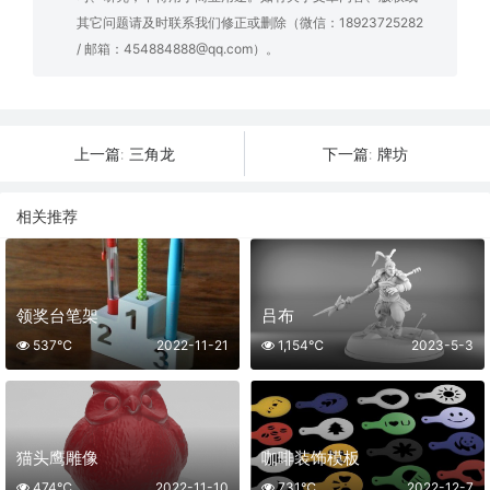
其它问题请及时联系我们修正或删除（微信：18923725282
/ 邮箱：454884888@qq.com）。
三角龙
牌坊
上一篇:
下一篇:
相关推荐
领奖台笔架
吕布
537℃
2022-11-21
1,154℃
2023-5-3
猫头鹰雕像
咖啡装饰模板
474℃
2022-11-10
731℃
2022-12-7