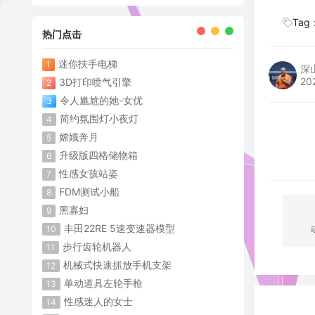
Tag
热门点击
迷你扶手电梯
1
深
20
3D打印喷气引擎
2
令人尴尬的她-女优
3
简约氛围灯小夜灯
4
嫦娥奔月
5
升级版四格储物箱
6
性感女孩站姿
7
FDM测试小船
8
黑寡妇
9
丰田22RE 5速变速器模型
10
步行齿轮机器人
11
机械式快速抓放手机支架
12
单动道具左轮手枪
13
性感迷人的女士
14