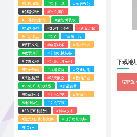
#影视游戏
#实用工具
#家居办公
#创意设计
#装饰摆件
#二维线框模型
#益智拼装版
#精选模型
#3D打印模型
#创意灯饰
#生活用品
#DIY
#建筑工程
#节日文化
#创意线条
#机械装置
#教学演示
#车船机械装备
下载地
#传奇众神
#乐高玩具系列
#电子数码
#武器装备
#交通运输
#其他类型
#航天航空
#收纳归置
腔棘鱼.r
#3D打印测试模型
#食品百货
#徽章标识
#个性定制
#生物医疗
#地域特色
#文物宝藏
#3D打印机配件
#科学技术
#激光雕刻切割文件
#电子功能模块
#PCBA