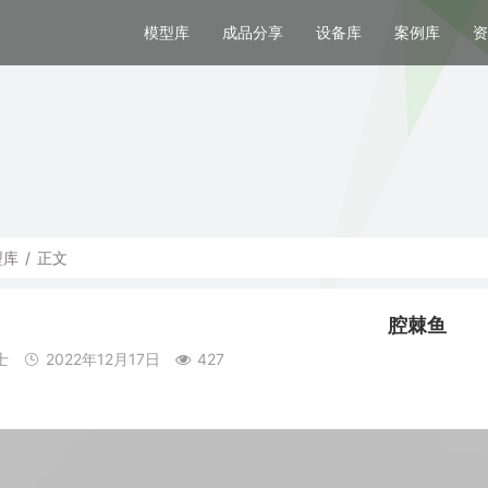
模型库
成品分享
设备库
案例库
资
型库
/
正文
腔棘鱼
士
2022年12月17日
427