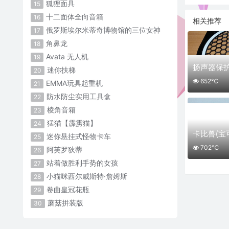
狐狸面具
15
十二面体全向音箱
16
相关推荐
俄罗斯埃尔米蒂奇博物馆的三位女神
17
角鼻龙
18
Avata 无人机
19
扬声器保
迷你扶梯
20
652℃
EMMA玩具起重机
21
防水防尘实用工具盒
22
棱角音箱
23
猛猫【霹雳猫】
24
卡比兽(宝
迷你悬挂式怪物卡车
25
702℃
阿芙罗狄蒂
26
站着做胜利手势的女孩
27
小猫咪西尔威斯特·詹姆斯
28
卷曲皇冠花瓶
29
蘑菇拼装版
30