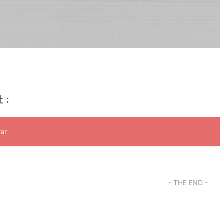
址：
ar
- THE END -