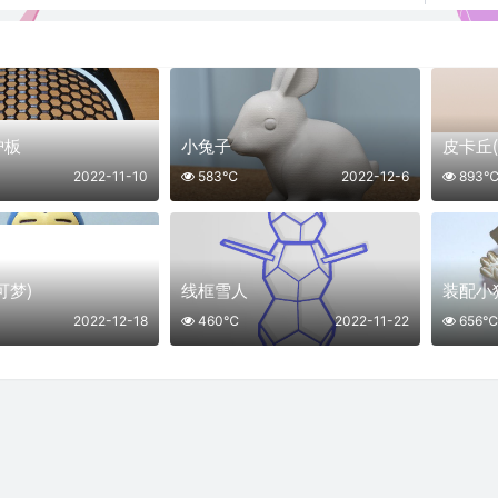
护板
小兔子
皮卡丘(
2022-11-10
583℃
2022-12-6
893
可梦)
线框雪人
装配小
2022-12-18
460℃
2022-11-22
656℃