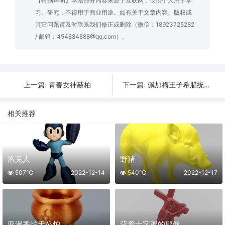
【特别声明】本站部分内容来源于互联网，仅供个人用于学
习、研究，不得用于商业用途。如有关于文章内容、版权或
其它问题请及时联系我们修正或删除（微信：18923725282
/ 邮箱：454884888@qq.com）。
青春女神赫柏
佩加梅王子希腊统治者
上一篇:
下一篇:
相关推荐
洛克人
野猪
507℃
2022-12-14
540℃
2022-12-17
亚洲香炉天公炉
背着十字架的耶稣