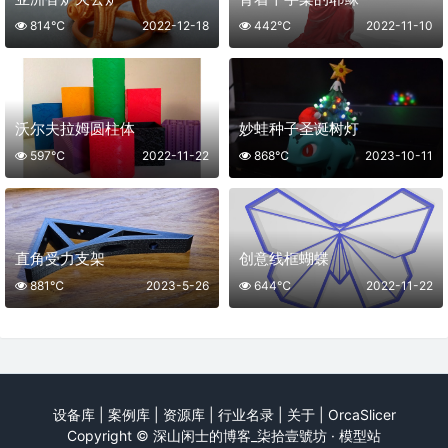
814℃
2022-12-18
442℃
2022-11-10
沃尔夫拉姆圆柱体
妙蛙种子圣诞树灯
597℃
2022-11-22
868℃
2023-10-11
直角受力支架
创意线框蝴蝶
881℃
2023-5-26
644℃
2022-11-22
设备库
|
案例库
|
资源库
|
行业名录
|
关于
|
OrcaSlicer
Copyright ©
深山闲士的博客_柒拾壹號坊 · 模型站