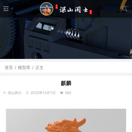
首页
/
模型库
/
正文
麒麟
深山闲士
2022年12月7日
562