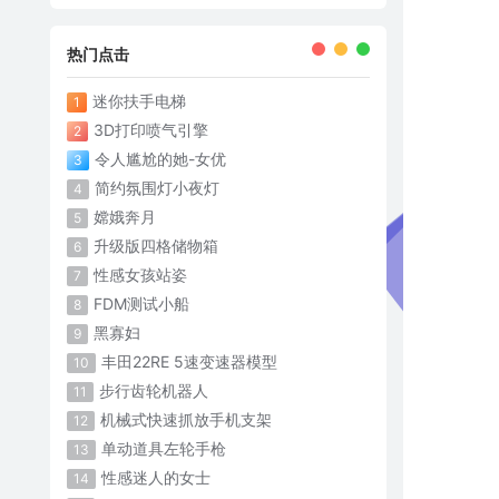
热门点击
迷你扶手电梯
1
3D打印喷气引擎
2
令人尴尬的她-女优
3
简约氛围灯小夜灯
4
嫦娥奔月
5
升级版四格储物箱
6
性感女孩站姿
7
FDM测试小船
8
黑寡妇
9
丰田22RE 5速变速器模型
10
步行齿轮机器人
11
机械式快速抓放手机支架
12
单动道具左轮手枪
13
性感迷人的女士
14