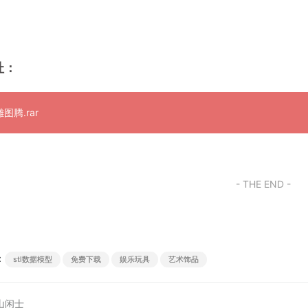
址：
图腾.rar
- THE END -
：
stl数据模型
免费下载
娱乐玩具
艺术饰品
山闲士