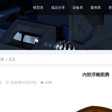
模型库
成品分享
设备库
案例库
资
型库
/
正文
内部浮雕图腾
士
2022年11月27日
436