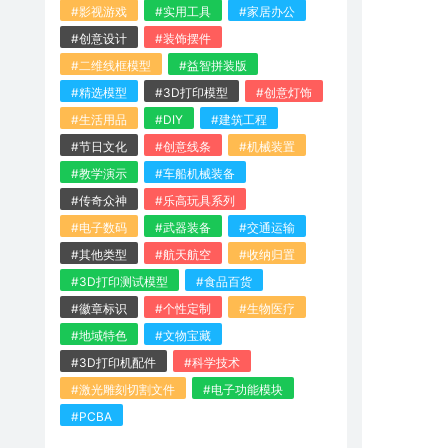
#影视游戏
#实用工具
#家居办公
#创意设计
#装饰摆件
#二维线框模型
#益智拼装版
#精选模型
#3D打印模型
#创意灯饰
#生活用品
#DIY
#建筑工程
#节日文化
#创意线条
#机械装置
#教学演示
#车船机械装备
#传奇众神
#乐高玩具系列
#电子数码
#武器装备
#交通运输
#其他类型
#航天航空
#收纳归置
#3D打印测试模型
#食品百货
#徽章标识
#个性定制
#生物医疗
#地域特色
#文物宝藏
#3D打印机配件
#科学技术
#激光雕刻切割文件
#电子功能模块
#PCBA