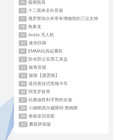
狐狸面具
15
十二面体全向音箱
16
俄罗斯埃尔米蒂奇博物馆的三位女神
17
角鼻龙
18
Avata 无人机
19
迷你扶梯
20
EMMA玩具起重机
21
防水防尘实用工具盒
22
棱角音箱
23
猛猫【霹雳猫】
24
迷你悬挂式怪物卡车
25
阿芙罗狄蒂
26
站着做胜利手势的女孩
27
小猫咪西尔威斯特·詹姆斯
28
卷曲皇冠花瓶
29
蘑菇拼装版
30