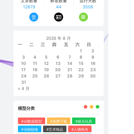
文章数量
标签数量
运行天数
12879
44
3506
赏
2026 年 8 月
一
二
三
四
五
六
日
1
2
3
4
5
6
7
8
9
10
11
12
13
14
15
16
17
18
19
20
21
22
23
24
25
26
27
28
29
30
31
« 4 月
模型分类
#stl数据模型
#免费下载
#娱乐玩具
#动物植物
#艺术饰品
#人物角色