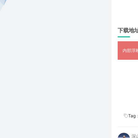
下载地
内部浮雕
Tag
深