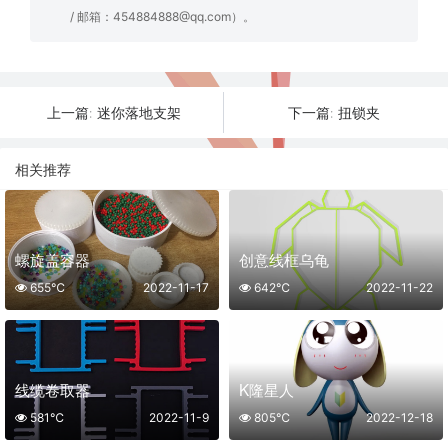
/ 邮箱：454884888@qq.com）。
迷你落地支架
扭锁夹
上一篇:
下一篇:
相关推荐
螺旋盖容器
创意线框乌龟
655℃
2022-11-17
642℃
2022-11-22
线缆卷取器
K隆星人
581℃
2022-11-9
805℃
2022-12-18