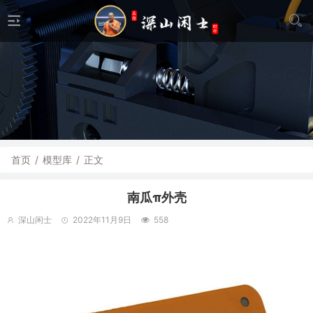
首页
/
模型库
/
正文
南瓜π外壳
深山闲士
2022年11月9日
558