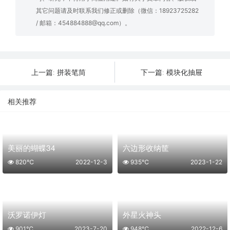
其它问题请及时联系我们修正或删除（微信：18923725282
/ 邮箱：454884888@qq.com）。
拼装笔筒
模块化抽屉
上一篇:
下一篇:
相关推荐
美丽的蝴蝶34
六边形收纳筐
820℃
2022-12-3
935℃
2023-1-22
沃罗诺伊灯
外星火神头
901℃
2023-7-20
948℃
2022-12-6