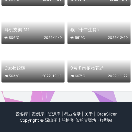
耳机支架-M1
猴（十二生肖）
806℃
2022-11-9
561℃
2022-12-19
Duplo铰链
9号多肉植物花盆
563℃
2022-12-11
667℃
2022-11-22
设备库
|
案例库
|
资源库
|
行业名录
|
关于
|
OrcaSlicer
Copyright ©
深山闲士的博客_柒拾壹號坊 · 模型站