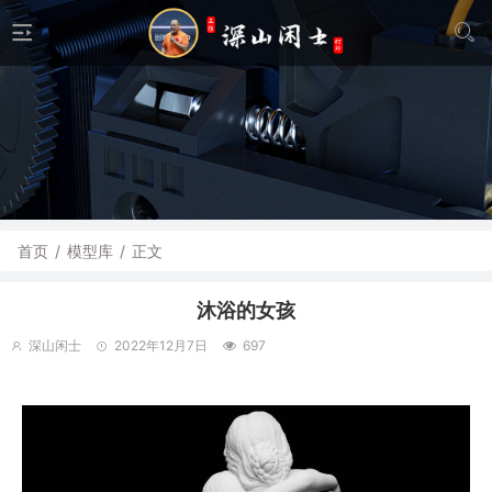
首页
/
模型库
/
正文
沐浴的女孩
深山闲士
2022年12月7日
697