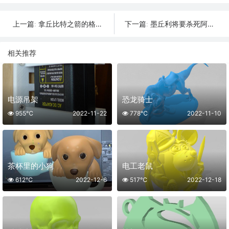
拿丘比特之箭的格雷斯和小丘比特
墨丘利将要杀死阿格斯
上一篇:
下一篇:
相关推荐
电源吊架
恐龙骑士
955℃
2022-11-22
778℃
2022-11-10
茶杯里的小狗
电工老鼠
612℃
2022-12-6
517℃
2022-12-18