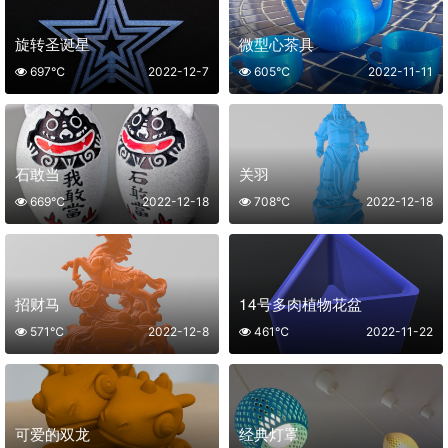
旋转圣诞星
微型心茶具
697℃
2022-12-7
605℃
2022-11-11
石敢当
关羽
669℃
2022-12-18
708℃
2022-12-18
招财马
14号多肉植物花盆
571℃
2022-12-8
461℃
2022-11-22
可爱的双龙
经典灯罩