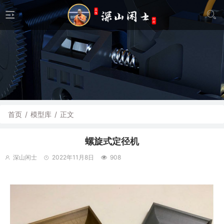
首页
/
模型库
/
正文
螺旋式定径机
深山闲士
2022年11月8日
908