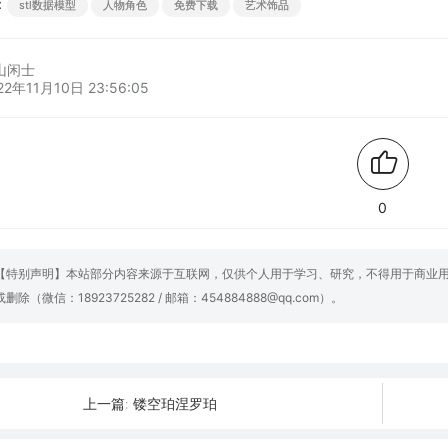
：
stl数据模型
人物角色
免费下载
艺术饰品
山闲士
22年11月10日 23:56:05
0
【特别声明】本站部分内容来源于互联网，仅供个人用于学习、研究，不得用于商业
或删除（微信：18923725282 / 邮箱：454884888@qq.com）。
镂空珀涅罗珀
上一篇: