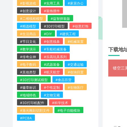
#影视游戏
#实用工具
#家居办公
#创意设计
#装饰摆件
#二维线框模型
#益智拼装版
#精选模型
#3D打印模型
#创意灯饰
#生活用品
#DIY
#建筑工程
#节日文化
#创意线条
#机械装置
下载地
#教学演示
#车船机械装备
#传奇众神
#乐高玩具系列
#电子数码
#武器装备
#交通运输
镂空三美
#其他类型
#航天航空
#收纳归置
#3D打印测试模型
#食品百货
#徽章标识
#个性定制
#生物医疗
#地域特色
#文物宝藏
#3D打印机配件
#科学技术
#激光雕刻切割文件
#电子功能模块
#PCBA