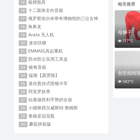
狐狸面具
15
相关推荐
十二面体全向音箱
16
俄罗斯埃尔米蒂奇博物馆的三位女神
17
角鼻龙
18
母狮子
Avata 无人机
19
717℃
迷你扶梯
20
EMMA玩具起重机
21
防水防尘实用工具盒
22
棱角音箱
23
创意线框
猛猫【霹雳猫】
24
583℃
迷你悬挂式怪物卡车
25
阿芙罗狄蒂
26
站着做胜利手势的女孩
27
小猫咪西尔威斯特·詹姆斯
28
卷曲皇冠花瓶
29
蘑菇拼装版
30