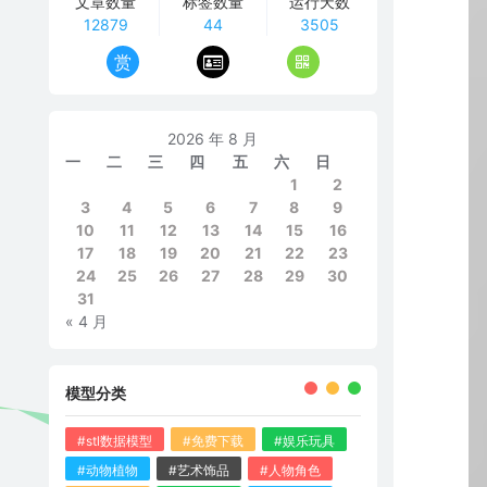
文章数量
标签数量
运行天数
12879
44
3505
赏
2026 年 8 月
一
二
三
四
五
六
日
1
2
3
4
5
6
7
8
9
10
11
12
13
14
15
16
17
18
19
20
21
22
23
24
25
26
27
28
29
30
31
« 4 月
模型分类
#stl数据模型
#免费下载
#娱乐玩具
#动物植物
#艺术饰品
#人物角色