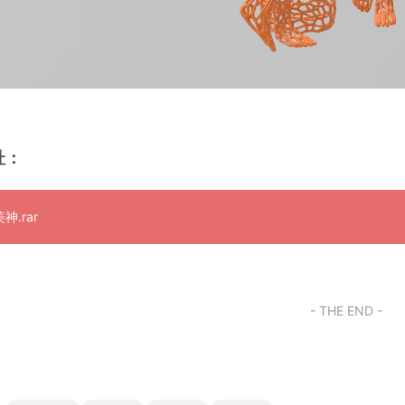
址：
神.rar
- THE END -