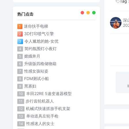
Tag
热门点击
深
20
迷你扶手电梯
1
3D打印喷气引擎
2
令人尴尬的她-女优
3
简约氛围灯小夜灯
4
嫦娥奔月
5
升级版四格储物箱
6
性感女孩站姿
7
FDM测试小船
8
黑寡妇
9
丰田22RE 5速变速器模型
10
步行齿轮机器人
11
机械式快速抓放手机支架
12
单动道具左轮手枪
13
性感迷人的女士
14