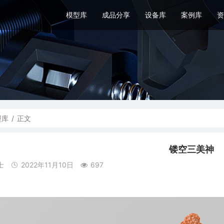
模型库
成品分享
设备库
案例库
资
型库
/
正文
镂空三美神
士
2022年11月10日
697