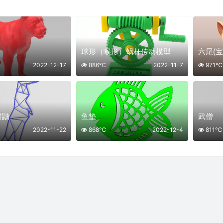
球形（喉形）蜗杆传动模型
六尾(宝
2022-12-17
886℃
2022-11-7
971℃
猫鼬
鱼垫
武僧
2022-11-22
868℃
2022-12-4
811℃