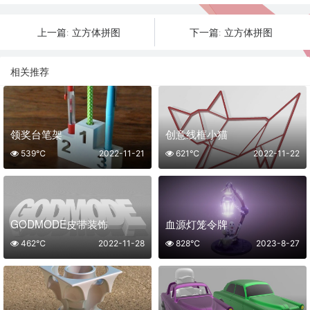
立方体拼图
立方体拼图
上一篇:
下一篇:
相关推荐
领奖台笔架
创意线框小猫
539℃
2022-11-21
621℃
2022-11-22
GODMODE皮带装饰
血源灯笼令牌
462℃
2022-11-28
828℃
2023-8-27