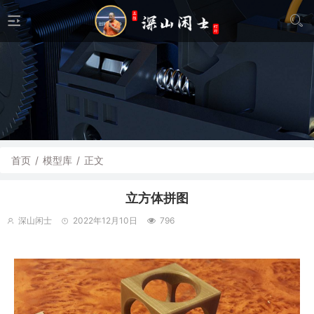
首页
/
模型库
/
正文
立方体拼图
深山闲士
2022年12月10日
796