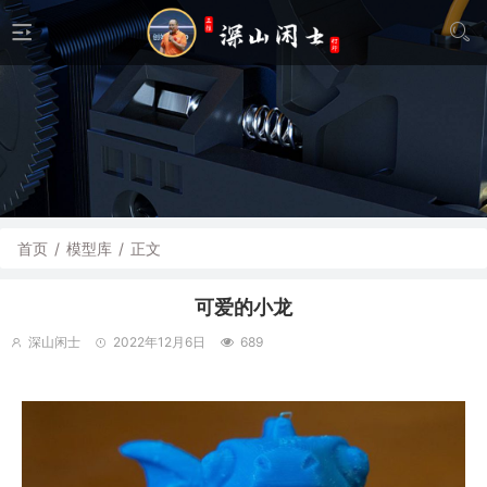
首页
/
模型库
/
正文
可爱的小龙
深山闲士
2022年12月6日
689