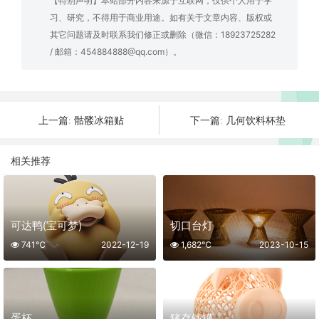
【特别声明】本站部分内容来源于互联网，仅供个人用于学
习、研究，不得用于商业用途。如有关于文章内容、版权或
其它问题请及时联系我们修正或删除（微信：18923725282
/ 邮箱：454884888@qq.com）。
骷髅冰箱贴
几何饮料杯垫
上一篇:
下一篇:
相关推荐
可达鸭(宝可梦)
切口台灯
741℃
2022-12-19
1,682℃
2023-10-15
蛋杯
猪存钱罐