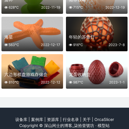
628℃
2022-11-19
715℃
2022-12-19
海星
年轻的苏鲁灯
563℃
2022-12-17
916℃
2023-7-8
六边形棋盘游戏存储盒
龙蛋收纳盒
810℃
2022-12-12
987℃
2023-1-1
设备库
|
案例库
|
资源库
|
行业名录
|
关于
|
OrcaSlicer
Copyright ©
深山闲士的博客_柒拾壹號坊 · 模型站