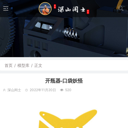
首页
/
模型库
/
正文
开瓶器-口袋妖怪
深山闲士
2022年11月20日
520