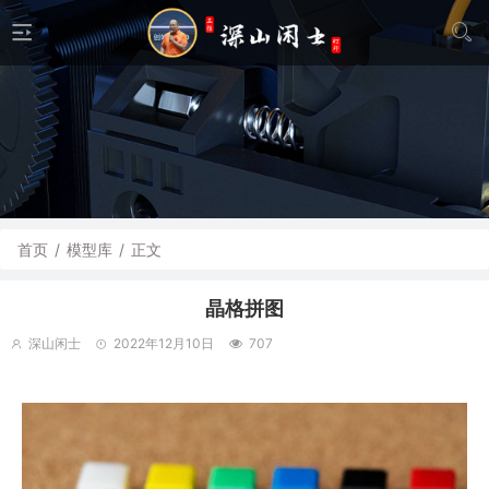
首页
/
模型库
/
正文
晶格拼图
深山闲士
2022年12月10日
707