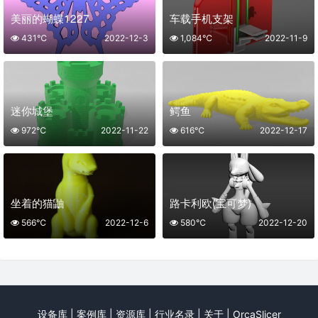
美丽的蝴蝶1227
车载手机支架
431℃
2022-12-3
1,084℃
2022-11-9
迷你城堡
鳄鱼
972℃
2022-11-22
616℃
2022-12-17
坐着的猫鼬
路卡利欧(宝可梦)
566℃
2022-12-6
580℃
2022-12-20
设备库
|
案例库
|
资源库
|
行业名录
|
关于
|
OrcaSlicer