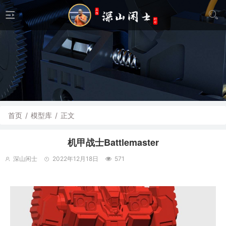
首页
/
模型库
/
正文
机甲战士Battlemaster
深山闲士
2022年12月18日
571