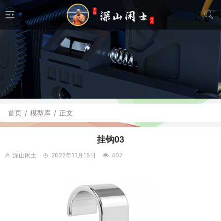
首页
/
模型库
/
正文
挂钩03
深山闲士
2022年11月15日
407