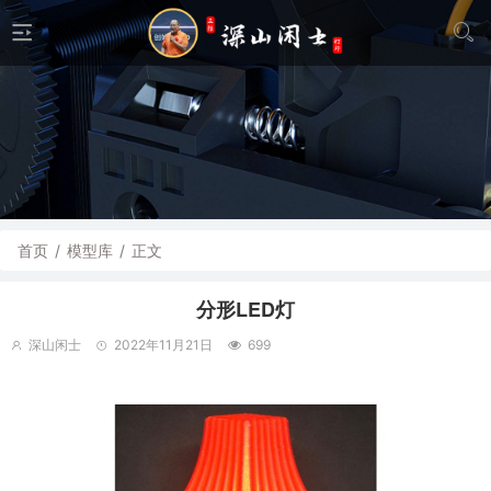
首页
/
模型库
/
正文
分形LED灯
深山闲士
2022年11月21日
699