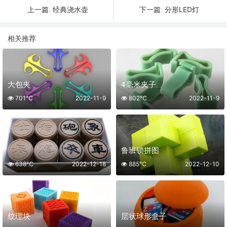
经典浇水壶
分形LED灯
上一篇:
下一篇:
相关推荐
大包夹
4毫米夹子
701℃
2022-11-9
802℃
2022-11-9
鲁班锁拼图
638℃
2022-12-18
885℃
2022-12-10
纹理块
层状球形盒子